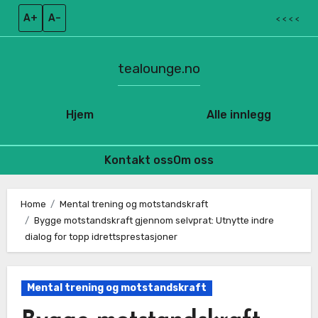
A+
A–
< < < <
tealounge.no
Hjem
Alle innlegg
Kontakt oss
Om oss
Skip
to
Home
Mental trening og motstandskraft
Bygge motstandskraft gjennom selvprat: Utnytte indre
content
dialog for topp idrettsprestasjoner
Mental trening og motstandskraft