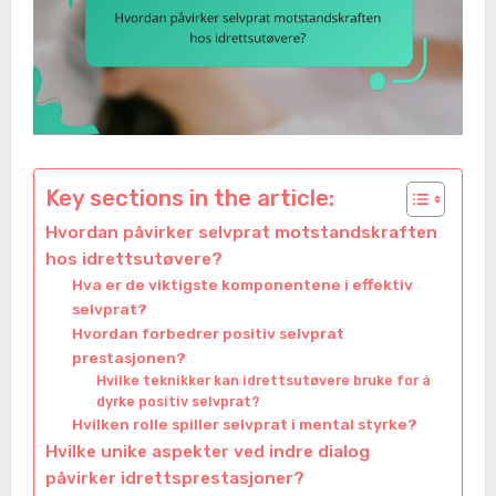
Key sections in the article:
Hvordan påvirker selvprat motstandskraften
hos idrettsutøvere?
Hva er de viktigste komponentene i effektiv
selvprat?
Hvordan forbedrer positiv selvprat
prestasjonen?
Hvilke teknikker kan idrettsutøvere bruke for å
dyrke positiv selvprat?
Hvilken rolle spiller selvprat i mental styrke?
Hvilke unike aspekter ved indre dialog
påvirker idrettsprestasjoner?