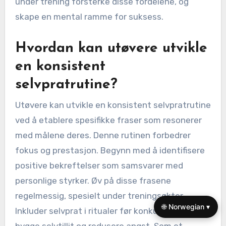
under trening forsterke disse fordelene, og
skape en mental ramme for suksess.
Hvordan kan utøvere utvikle
en konsistent
selvpratrutine?
Utøvere kan utvikle en konsistent selvpratrutine
ved å etablere spesifikke fraser som resonerer
med målene deres. Denne rutinen forbedrer
fokus og prestasjon. Begynn med å identifisere
positive bekreftelser som samsvarer med
personlige styrker. Øv på disse frasene
regelmessig, spesielt under treningsøkter.
🌐 Norwegian ▾
Inkluder selvprat i ritualer før konkurranser for å
bygge selvtillit og redusere angst. Som et