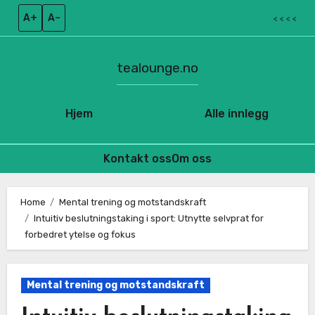
A+
A–
< < < <
tealounge.no
Hjem
Alle innlegg
Kontakt oss
Om oss
Skip
to
Home
Mental trening og motstandskraft
Intuitiv beslutningstaking i sport: Utnytte selvprat for
content
forbedret ytelse og fokus
Mental trening og motstandskraft