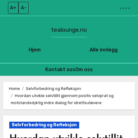
A+
A–
< < < <
tealounge.no
Hjem
Alle innlegg
Kontakt oss
Om oss
Skip
to
Home
Selvforbedring og Refleksjon
Hvordan utvikle selvtillit gjennom positiv selvprat og
content
motstandsdyktig indre dialog for idrettsutøvere
Selvforbedring og Refleksjon