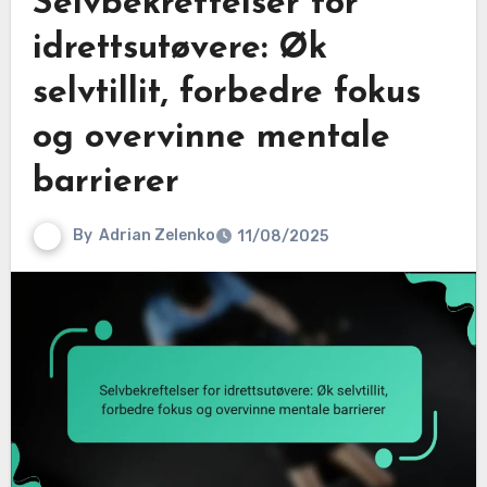
Selvbekreftelser for
idrettsutøvere: Øk
selvtillit, forbedre fokus
og overvinne mentale
barrierer
By
Adrian Zelenko
11/08/2025