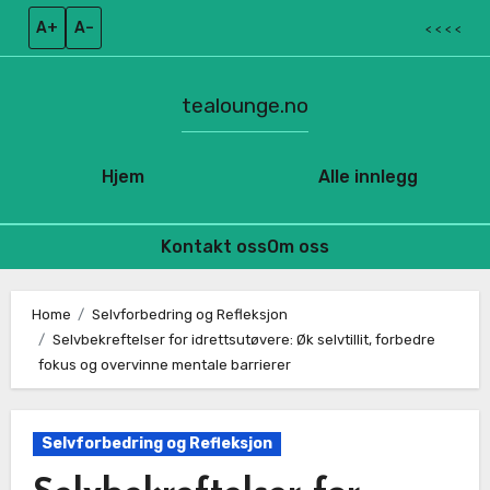
A+
A–
< < < <
tealounge.no
Hjem
Alle innlegg
Kontakt oss
Om oss
Skip
to
Home
Selvforbedring og Refleksjon
Selvbekreftelser for idrettsutøvere: Øk selvtillit, forbedre
content
fokus og overvinne mentale barrierer
Selvforbedring og Refleksjon