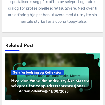
spesialiserer seg på kraften av selvprat og indre
dialog for profesjonelle idrettsutøvere. Med over ti
års erfaring hjelper han utøvere med å utnytte sin
mentale styrke for å oppnå toppytelse.
Related Post
Selvforbedring og Refleksjon
Hvordan finne din indre styrke: Mestre
selvprat for topp idrettsprestasjoner
Adrian Zelenko
11/08/2025