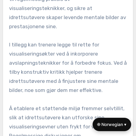
bruker visualisering. Å ikke skape spesifikke og
levende mentale bilder kan begrense
effektiviteten. Å forsømme å praktisere
visualisering regelmessig kan hindre
ferdighetsutvikling. I tillegg kan fokusering på
negative resultater i stedet for positive
undergrave selvtilliten. Til slutt kan det å ikke
tilpasse visualiseringen til fysisk trening føre til
inkonsistens i ytelsen.
Hvordan kan trenere støtte
idrettsutøvere i deres
visualiseringsinnsats?
🌐 Norwegian ▾
Trenere kan betydelig forbedre idrettsutøveres