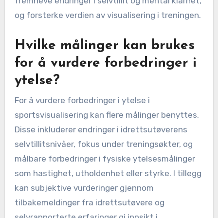
visualisering?
Idrettsutøvere kan måle visualiseringens
effektivitet ved å spore ytelsesmålinger,
selvvurdering og tilbakemelding. De bør etablere
klare mål for visualiseringsøktene, som
forbedret fokus eller redusert angst.
Regelmessig gjennomgang av disse målene mot
faktiske ytelsesresultater gir innsikt i
effektiviteten. I tillegg kan kvalitativ
tilbakemelding fra trenere eller jevnaldrende
fremheve endringer i selvtillit og mental klarhet,
og forsterke verdien av visualisering i treningen.
Hvilke målinger kan brukes