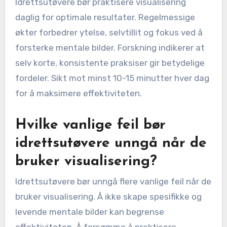
opplevelse som forbedrer nevrale baner.
Inkorporer sensoriske detaljer ved å engasjere
alle fem sanser under visualiseringen. Denne
tilnærmingen styrker den mentale
øvingsprosessen og forbedrer bevaringen.
Øv visualisering konsekvent, ideelt sett daglig,
for å forsterke de mentale bildene og bygge
selvtillit over tid. Regelmessig praksis sikrer at
visualiseringen blir en naturlig del av
treningsrutinen.
Hvor ofte bør idrettsutøvere