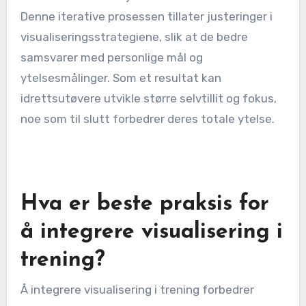
den totale ytelsen.
Hvordan påvirker
tilbakemelding
visualiseringspraksiser?
Tilbakemelding forbedrer betydelig
visualiseringspraksiser ved å gi idrettsutøvere
innsikt i ytelse og områder for forbedring.
Konstruktiv tilbakemelding fremmer en
veksttankegang, noe som gjør det mulig for
idrettsutøvere å finjustere sine mentale bilder.
Denne iterative prosessen tillater justeringer i
visualiseringsstrategiene, slik at de bedre
samsvarer med personlige mål og