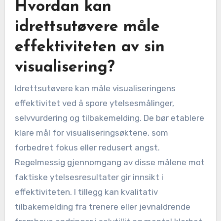
idrettsutøvere kan oppleve miljøet og følelsene
knyttet til sin sport, noe som fører til bedre
forberedelse og ytelse.
Hvordan kan
idrettsutøvere måle
effektiviteten av sin