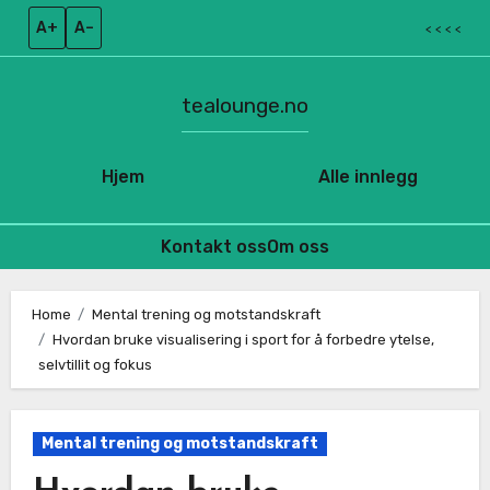
A+
A–
< < < <
tealounge.no
Hjem
Alle innlegg
Kontakt oss
Om oss
Skip
to
Home
Mental trening og motstandskraft
Hvordan bruke visualisering i sport for å forbedre ytelse,
content
selvtillit og fokus
Mental trening og motstandskraft