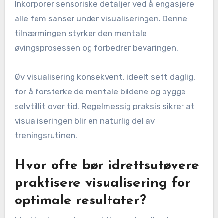
trening?
Å integrere visualisering i trening forbedrer
ytelse, selvtillit og fokus. Nøkkelpraksiser
inkluderer å sette klare mål, bruke levende
bilder, inkorporere sensoriske detaljer og øve
regelmessig.
Etabler spesifikke ytelsesmål for å veilede
visualiseringen. For eksempel kan idrettsutøvere
visualisere å fullføre en perfekt rutine eller
oppnå en personlig rekord.
Bruk detaljerte bilder ved å forestille deg
miljøet, følelsene og fysiske sanser knyttet til
suksess. Dette skaper en mer immersiv