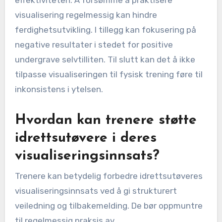
praktisere visualisering for
optimale resultater?
Idrettsutøvere bør praktisere visualisering
daglig for optimale resultater. Regelmessige
økter forbedrer ytelse, selvtillit og fokus ved å
forsterke mentale bilder. Forskning indikerer at
selv korte, konsistente praksiser gir betydelige
fordeler. Sikt mot minst 10-15 minutter hver dag
for å maksimere effektiviteten.
Hvilke vanlige feil bør
idrettsutøvere unngå når de
bruker visualisering?
Idrettsutøvere bør unngå flere vanlige feil når de