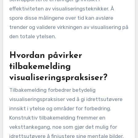
for å vurdere forbedringer i
ytelse?
For å vurdere forbedringer i ytelse i
sportsvisualisering kan flere målinger benyttes.
Disse inkluderer endringer i idrettsutøverens
selvtillitsnivåer, fokus under treningsøkter, og
målbare forbedringer i fysiske ytelsesmålinger
som hastighet, utholdenhet eller styrke. I tillegg
kan subjektive vurderinger gjennom
tilbakemeldinger fra idrettsutøvere og
selvrapporterte erfaringer gi innsikt i
effektiviteten av visualiseringsteknikker. Å
spore disse målingene over tid kan avsløre
trender og validere virkningen av visualisering på