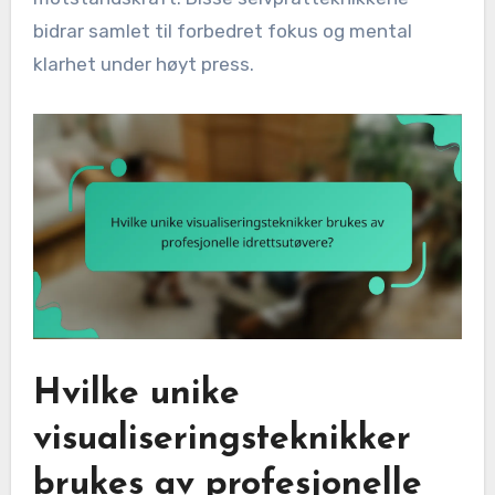
bidrar samlet til forbedret fokus og mental
klarhet under høyt press.
Hvilke unike
visualiseringsteknikker
brukes av profesjonelle