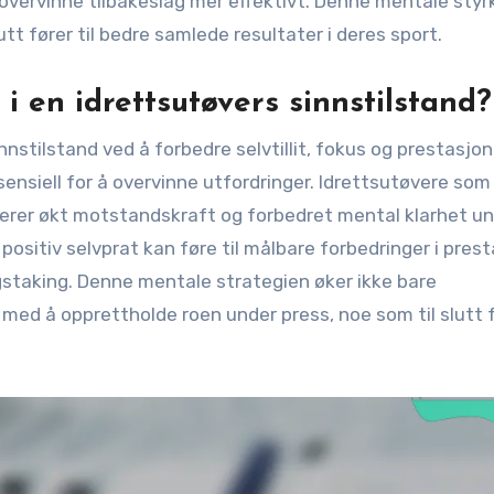
 overvinne tilbakeslag mer effektivt. Denne mentale styr
tt fører til bedre samlede resultater i deres sport.
t i en idrettsutøvers sinnstilstand?
nstilstand ved å forbedre selvtillit, fokus og prestasjon.
sensiell for å overvinne utfordringer. Idrettsutøvere som
terer økt motstandskraft og forbedret mental klarhet u
ositiv selvprat kan føre til målbare forbedringer i prest
gstaking. Denne mentale strategien øker ikke bare
ed å opprettholde roen under press, noe som til slutt fø