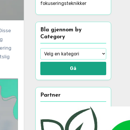
fokuseringsteknikker
Bla gjennom by
Category
ig
ering
tslig
Gå
Partner