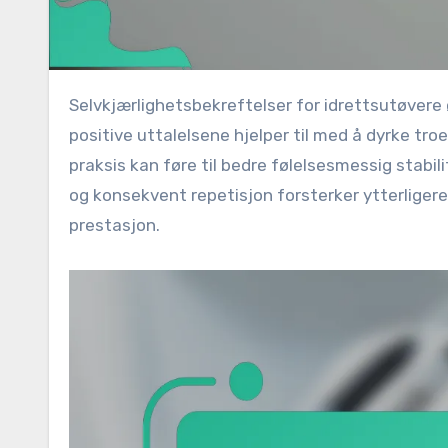
Selvkjærlighetsbekreftelser for idrettsutøvere øker betydelig selvtillit, fokus og prestasjonsinnstilling. Disse
positive uttalelsene hjelper til med å dyrke tr
praksis kan føre til bedre følelsesmessig stabil
og konsekvent repetisjon forsterker ytterligere d
prestasjon.