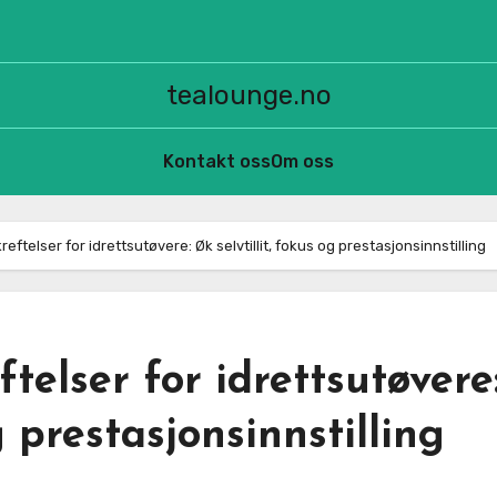
tealounge.no
Kontakt oss
Om oss
eftelser for idrettsutøvere: Øk selvtillit, fokus og prestasjonsinnstilling
telser for idrettsutøvere
g prestasjonsinnstilling