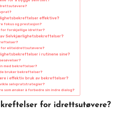
idrettsutøvere?
lvprat?
lighetsbekreftelser effektive?
re fokus og prestasjon?
or forskjellige idretter?
 av Selvkjærlighetsbekreftelser?
reftelser?
 for eliteidrettsutøvere?
ighetsbekreftelser i rutinene sine?
lsesøvelser?
in med bekreftelser?
 de bruker bekreftelser?
ere i effektiv bruk av bekreftelser?
vikle selvpratstrategier?
ere som ønsker å forbedre sin indre dialog?
reftelser for idrettsutøvere?