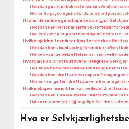
Hvordan påvirker bekreftelser selvfølelsen hos 
Hva er de psykologiske fordelene med positiv se
Hva er de unike egenskapene som gjør Selvkjær
Hvordan kan personaliserte bekreftelser forbed
Hva er eksempler på skreddersydde bekreftelser f
Hvilke sjeldne teknikker kan forsterke effekten
Hvordan kan visualisering forbedre kraften i bek
Hvilke uvanlige bekreftelser har vært vellykkede
Hvordan kan idrettsutøvere integrere Selvkjærl
Hva er de beste praksisene for daglige bekrefte
Hvordan kan idrettsutøvere spore fremgangen s
Hva er vanlige feil idrettsutøvere bør unngå når
Hvilke ekspertinnsikter kan veilede idrettsutøv
Hvordan kan trenere støtte idrettsutøvere i å ut
Hvilke ressurser er tilgjengelige for idrettsutøv
Hva er Selvkjærlighetsbek