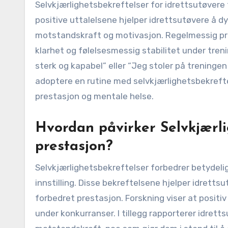
Selvkjærlighetsbekreftelser for idrettsutøvere fo
positive uttalelsene hjelper idrettsutøvere å d
motstandskraft og motivasjon. Regelmessig prak
klarhet og følelsesmessig stabilitet under tren
sterk og kapabel” eller “Jeg stoler på treningen 
adoptere en rutine med selvkjærlighetsbekrefte
prestasjon og mentale helse.
Hvordan påvirker Selvkjærlig
prestasjon?
Selvkjærlighetsbekreftelser forbedrer betydelig i
innstilling. Disse bekreftelsene hjelper idretts
forbedret prestasjon. Forskning viser at posit
under konkurranser. I tillegg rapporterer idret