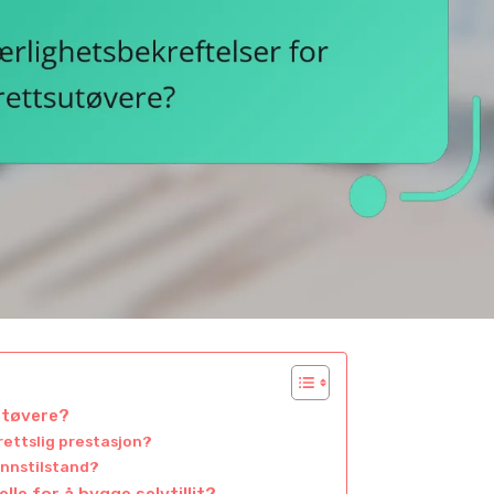
utøvere?
rettslig prestasjon?
sinnstilstand?
le for å bygge selvtillit?