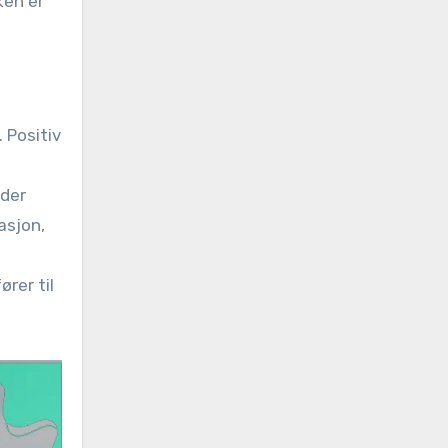
ken er
 Positiv
nder
asjon,
rer til