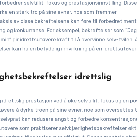
rbedrer selvtillit, fokus og prestasjonsinnstilling. Disse
yrke en sterk tro på sine evner, noe som fremmer
sis av disse bekreftelsene kan føre til forbedret ment
ing og konkurranse. For eksempel, bekreftelser som “Jeg
min” gir idrettsutøvere kraft til å overvinne selv-tvilen. 
lser kan ha en betydelig innvirkning på en idrettsutøver
hetsbekreftelser idrettslig
drettslig prestasjon ved å øke selvtillit, fokus og en po
utøvere å dyrke troen på sine evner, noe som oversettes t
iv selvprat kan redusere angst og forbedre konsentrasjon
tsutøvere som praktiserer selvkjærlighetsbekreftelser økt