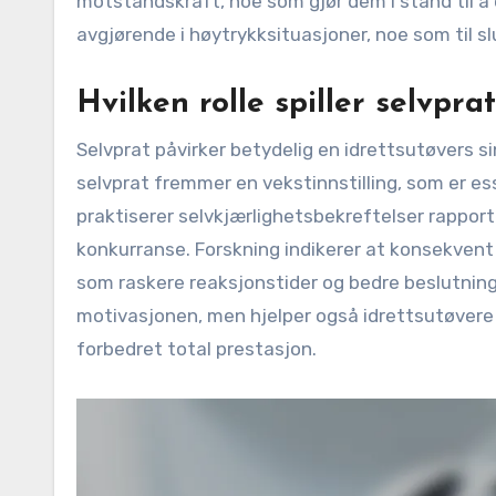
motstandskraft, noe som gjør dem i stand til å
avgjørende i høytrykksituasjoner, noe som til slu
Hvilken rolle spiller selvpra
Selvprat påvirker betydelig en idrettsutøvers sin
selvprat fremmer en vekstinnstilling, som er es
praktiserer selvkjærlighetsbekreftelser rappor
konkurranse. Forskning indikerer at konsekvent p
som raskere reaksjonstider og bedre beslutnin
motivasjonen, men hjelper også idrettsutøvere m
forbedret total prestasjon.