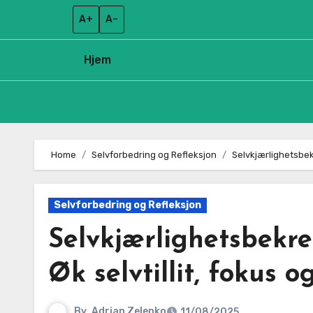
A+
A–
Hjem
Skip
to
Home
Selvforbedring og Refleksjon
Selvkjærlighetsbekr
content
Selvforbedring og Refleksjon
Selvkjærlighetsbekref
Øk selvtillit, fokus o
By
Adrian Zelenko
11/08/2025