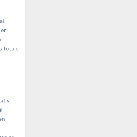
al
 er
Å
s totale
sitiv
il
en