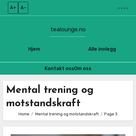
A+
A–
< < < <
tealounge.no
Hjem
Alle innlegg
Kontakt oss
Om oss
Skip
to
Mental trening og
content
motstandskraft
Home
Mental trening og motstandskraft
Page 3