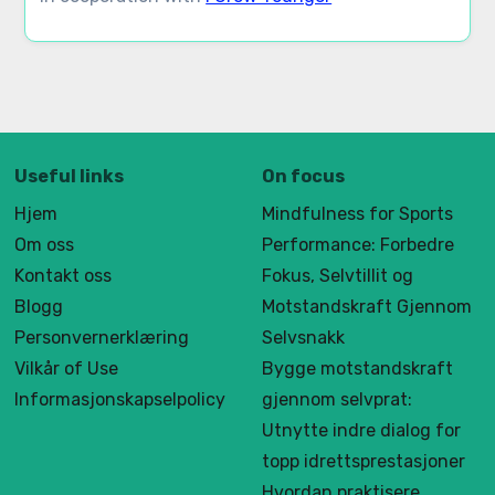
Useful links
On focus
Hjem
Mindfulness for Sports
Om oss
Performance: Forbedre
Kontakt oss
Fokus, Selvtillit og
Blogg
Motstandskraft Gjennom
Personvernerklæring
Selvsnakk
Vilkår of Use
Bygge motstandskraft
Informasjonskapselpolicy
gjennom selvprat:
Utnytte indre dialog for
topp idrettsprestasjoner
Hvordan praktisere